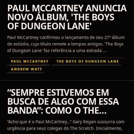
PAUL MCCARTNEY ANUNCIA
NOVO ÁLBUM, 'THE BOYS
OF DUNGEON LANE'
Paul McCartney confirmou o lançamento de seu 27º álbum
de estúdio, cujo título remete a tempos antigos. 'The Boys
of Dungeon Lane' faz referência a uma estrada ...
PAUL MCCARTNEY
THE BOYS OF DUNGEON LANE
ANDREW WATT
“SEMPRE ESTIVEMOS EM
BUSCA DE ALGO COM ESSA
BANDA”: COMO O THE
SCRATCH SE TORNOU
“Acho que é o Paul McCartney…” Gary Regan sussurra com
REFERÊNCIA ECLÉTICA DO
urgência para seus colegas do The Scratch. Inicialmente,