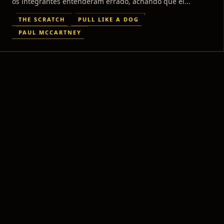
ROCK
os integrantes entenderam errado, achando que el...
THE SCRATCH
PULL LIKE A DOG
PAUL MCCARTNEY