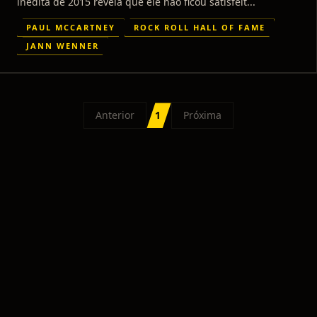
inédita de 2015 revela que ele não ficou satisfeit...
PAUL MCCARTNEY
ROCK ROLL HALL OF FAME
JANN WENNER
Anterior
1
Próxima