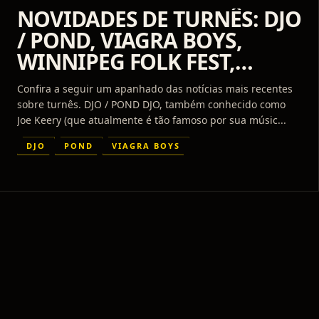
NOVIDADES DE TURNÊS: DJO
/ POND, VIAGRA BOYS,
WINNIPEG FOLK FEST,
WIDOWSPEAK, ANN
Confira a seguir um apanhado das notícias mais recentes
WILSON, ELLA MAI E MAIS
sobre turnês. DJO / POND DJO, também conhecido como
Joe Keery (que atualmente é tão famoso por sua músic...
DJO
POND
VIAGRA BOYS